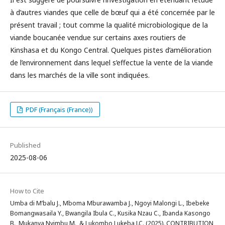
à d’autres viandes que celle de bœuf qui a été concernée par le
présent travail ; tout comme la qualité microbiologique de la
viande boucanée vendue sur certains axes routiers de
Kinshasa et du Kongo Central. Quelques pistes d’amélioration
de l’environnement dans lequel s’effectue la vente de la viande
dans les marchés de la ville sont indiquées.
PDF (Français (France))
Published
2025-08-06
How to Cite
Umba di M’balu J., Mboma Mburawamba J., Ngoyi Malongi L., Ibebeke
Bomangwasaila Y., Bwangila Ibula C., Kusika Nzau C., Ibanda Kasongo
B., Mukanya Nyimbu M., & Lukombo Lukeba J.C. (2025). CONTRIBUTION