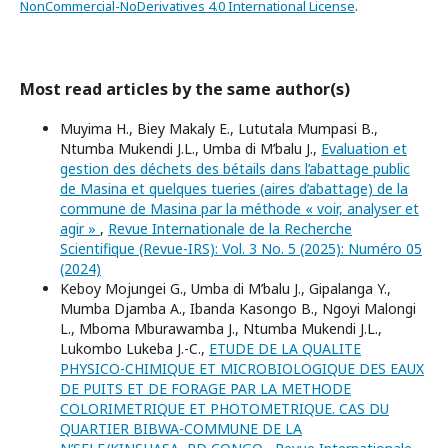
NonCommercial-NoDerivatives 4.0 International License
.
Most read articles by the same author(s)
Muyima H., Biey Makaly E., Lututala Mumpasi B.,
Ntumba Mukendi J.L., Umba di M’balu J.,
Evaluation et
gestion des déchets des bétails dans l’abattage public
de Masina et quelques tueries (aires d’abattage) de la
commune de Masina par la méthode « voir, analyser et
agir »
,
Revue Internationale de la Recherche
Scientifique (Revue-IRS): Vol. 3 No. 5 (2025): Numéro 05
(2024)
Keboy Mojungei G., Umba di M’balu J., Gipalanga Y.,
Mumba Djamba A., Ibanda Kasongo B., Ngoyi Malongi
L., Mboma Mburawamba J., Ntumba Mukendi J.L.,
Lukombo Lukeba J.-C.,
ETUDE DE LA QUALITE
PHYSICO-CHIMIQUE ET MICROBIOLOGIQUE DES EAUX
DE PUITS ET DE FORAGE PAR LA METHODE
COLORIMETRIQUE ET PHOTOMETRIQUE. CAS DU
QUARTIER BIBWA-COMMUNE DE LA