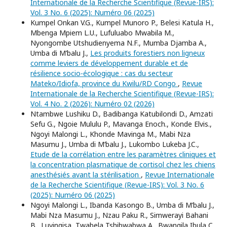
Internationale de la Recherche Scientifique (Revue-IRS):
Vol. 3 No. 6 (2025): Numéro 06 (2025)
Kumpel Onkan V.G., Kumpel Munoro P., Belesi Katula H.,
Mbenga Mpiem L.U., Lufuluabo Mwabila M.,
Nyongombe Utshudienyema N.F., Mumba Djamba A.,
Umba di M’balu J.,
Les produits forestiers non ligneux
comme leviers de développement durable et de
résilience socio-écologique : cas du secteur
Mateko/Idiofa, province du Kwilu/RD Congo
,
Revue
Internationale de la Recherche Scientifique (Revue-IRS):
Vol. 4 No. 2 (2026): Numéro 02 (2026)
Ntambwe Lushiku D., Badibanga Katubilondi D., Amzati
Sefu G., Ngoie Mululu P., Mavanga Enoch., Konde Elvis.,
Ngoyi Malongi L., Khonde Mavinga M., Mabi Nza
Masumu J., Umba di M’balu J., Lukombo Lukeba J.C.,
Etude de la corrélation entre les paramètres cliniques et
la concentration plasmatique de cortisol chez les chiens
anesthésiés avant la stérilisation
,
Revue Internationale
de la Recherche Scientifique (Revue-IRS): Vol. 3 No. 6
(2025): Numéro 06 (2025)
Ngoyi Malongi L., Ibanda Kasongo B., Umba di M’balu J.,
Mabi Nza Masumu J., Nzau Paku R., Simwerayi Bahani
B., Luvingisa, Twabela Tshibwabwa A., Bwangila Ibula C.,