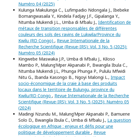
Numéro 04 (2025)
Kulunga Makulunga C., Lufimpadio Ndongala J., Ibebeke
Bomangwasaila Y., Kindela Fadjay J.F., Gipalanga Y.,
Ntumba Mukendi J.L., Umba di M’balu J.,
Identification de
métaux de transition responsables de différentes
couleurs des sols des ravins de Lukwila/Province du
Kwilu (RD Congo)
,
Revue Internationale de la
Recherche Scientifique (Revue-IRS): Vol. 3 No. 5 (2025):
Numéro 05 (2024)
Kingwebe Maswaka J.P., Umba di M’balu J., Kiloso
Mambo P., Malung’Mper Akpanabi P., Bwangila Ibula C.,
Ntumba Mukendi J.L, Phunga Phunga P., Pululu Mfwidi
Nitu G., Ibanda Kasongo B., Ngoyi Malongi L.,
Impact
socio-économique de la craie à base des produits
locaux dans le territoire de Bulungu, province du
Kwilu/RD Congo
,
Revue Internationale de la Recherche
Scientifique (Revue-IRS): Vol. 3 No. 5 (2025): Numéro 05
(2024)
Madingi Nzundu M., Malung’Mper Akpanabi P., Bamuene
Solo D., Bwangila Ibula C., Umba di M’balu J.,
La question
écologique en Afrique : enjeux et défis pour une
politique de développement durable
,
Revue