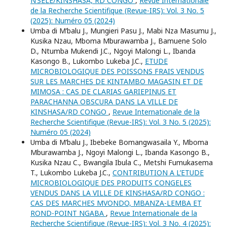
N’SELE/KINSHASA, RD CONGO
,
Revue Internationale
de la Recherche Scientifique (Revue-IRS): Vol. 3 No. 5
(2025): Numéro 05 (2024)
Umba di M’balu J., Mungieri Pasu J., Mabi Nza Masumu J.,
Kusika Nzau, Mboma Mburawamba J., Bamuene Solo
D., Ntumba Mukendi J.C., Ngoyi Malongi L., Ibanda
Kasongo B., Lukombo Lukeba J.C.,
ETUDE
MICROBIOLOGIQUE DES POISSONS FRAIS VENDUS
SUR LES MARCHES DE KINTAMBO MAGASIN ET DE
MIMOSA : CAS DE CLARIAS GARIEPINUS ET
PARACHANNA OBSCURA DANS LA VILLE DE
KINSHASA/RD CONGO
,
Revue Internationale de la
Recherche Scientifique (Revue-IRS): Vol. 3 No. 5 (2025):
Numéro 05 (2024)
Umba di M’balu J., Ibebeke Bomangwasaila Y., Mboma
Mburawamba J., Ngoyi Malongi L., Ibanda Kasongo B.,
Kusika Nzau C., Bwangila Ibula C., Metshi Fumukasema
T., Lukombo Lukeba J.C.,
CONTRIBUTION A L’ETUDE
MICROBIOLOGIQUE DES PRODUITS CONGELES
VENDUS DANS LA VILLE DE KINSHASA/RD CONGO :
CAS DES MARCHES MVONDO, MBANZA-LEMBA ET
ROND-POINT NGABA
,
Revue Internationale de la
Recherche Scientifique (Revue-IRS): Vol. 3 No. 4 (2025):