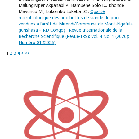
Malung’Mper Akpanabi P., Bamuene Solo D., Khonde
Mavungu M., Lukombo Lukeba J.C.,
Qualité
microbiologique des brochettes de viande de porc
vendues à l’arrêt de Mitendi/Commune de Mont-Ngafula
(Kinshasa – RD Congo)
,
Revue Internationale de la
Recherche Scientifique (Revue-IRS): Vol. 4 No. 1 (2026):
Numéro 01 (2026)
1
2
3
4
>
>>