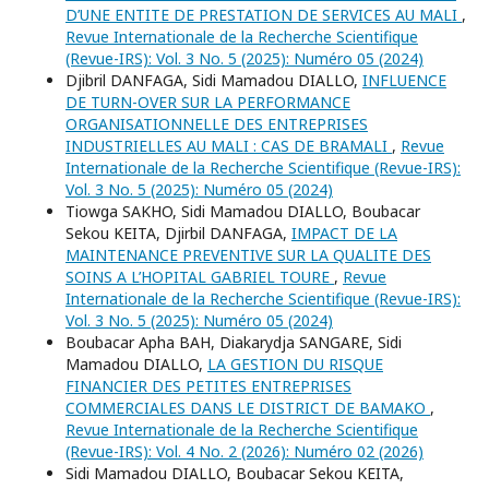
D’UNE ENTITE DE PRESTATION DE SERVICES AU MALI
,
Revue Internationale de la Recherche Scientifique
(Revue-IRS): Vol. 3 No. 5 (2025): Numéro 05 (2024)
Djibril DANFAGA, Sidi Mamadou DIALLO,
INFLUENCE
DE TURN-OVER SUR LA PERFORMANCE
ORGANISATIONNELLE DES ENTREPRISES
INDUSTRIELLES AU MALI : CAS DE BRAMALI
,
Revue
Internationale de la Recherche Scientifique (Revue-IRS):
Vol. 3 No. 5 (2025): Numéro 05 (2024)
Tiowga SAKHO, Sidi Mamadou DIALLO, Boubacar
Sekou KEITA, Djirbil DANFAGA,
IMPACT DE LA
MAINTENANCE PREVENTIVE SUR LA QUALITE DES
SOINS A L’HOPITAL GABRIEL TOURE
,
Revue
Internationale de la Recherche Scientifique (Revue-IRS):
Vol. 3 No. 5 (2025): Numéro 05 (2024)
Boubacar Apha BAH, Diakarydja SANGARE, Sidi
Mamadou DIALLO,
LA GESTION DU RISQUE
FINANCIER DES PETITES ENTREPRISES
COMMERCIALES DANS LE DISTRICT DE BAMAKO
,
Revue Internationale de la Recherche Scientifique
(Revue-IRS): Vol. 4 No. 2 (2026): Numéro 02 (2026)
Sidi Mamadou DIALLO, Boubacar Sekou KEITA,