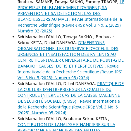
Ibrahima SAMAKE, Tiowga SAKHO, Famory TRAORE,
LE
PROCESSUS DU BLANCHIMENT D’ARGENT, SA
PREVENTION ET SA DETECTION : CAS DES
BLANCHISSEURS AU MALI
,
Revue Internationale de la
Recherche Scientifique (Revue-IRS): Vol. 3 No. 2 (2025):
Numéro 02 (2025)
Sidi Mamadou DIALLO, Tiowga SAKHO , Boubacar
Sekou KEITA, Djirbil DANFAGA,
DIMENSIONS
ORGANISATIONNELLES DU SERVICE D’ACCEUIL DES
URGENCES ET INSATISFACTION DES PATIENTS AU
CENTRE HOSPITALIER UNIVERSITAIRE DE POINT-G DE
BAMAKO : CAUSES, DEFIS ET PERSPECTIVES
,
Revue
Internationale de la Recherche Scientifique (Revue-IRS):
Vol. 3 No. 5 (2025): Numéro 05 (2024)
Sidi Mamadou DIALLO, Djibril DANFAGA,
PRATIQUE DE
LA CULTURE D’ENTREPRISE SUR LA QUALITE DU
CONTRÔLE INTERNE : CAS DE LA CAISSE MALIENNE
DE SÉCURITÉ SOCIALE (CMSS)
,
Revue Internationale
de la Recherche Scientifique (Revue-IRS): Vol. 3 No. 5
(2025): Numéro 05 (2024)
Sidi Mamadou DIALLO, Boubacar Sekou KEITA ,
CONTIBUTION DE L’ANALYSE FINANCIERE SUR LA
PERFORMANCE FINANCIERE DES ENTITES