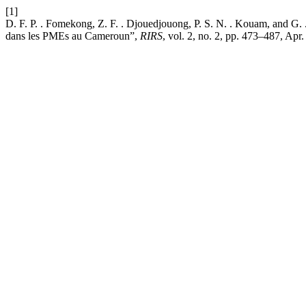
[1]
D. F. P. . Fomekong, Z. F. . Djouedjouong, P. S. N. . Kouam, and G. .
dans les PMEs au Cameroun”,
RIRS
, vol. 2, no. 2, pp. 473–487, Apr.