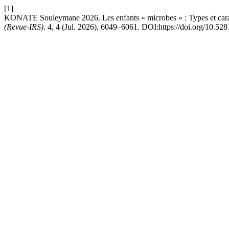
[1]
KONATE Souleymane 2026. Les enfants « microbes » : Types et caracté
(Revue-IRS)
. 4, 4 (Jul. 2026), 6049–6061. DOI:https://doi.org/10.5