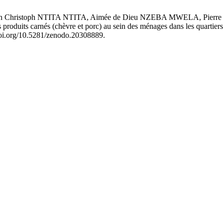
an Christoph NTITA NTITA, Aimée de Dieu NZEBA MWELA, P
uits carnés (chèvre et porc) au sein des ménages dans les quartiers 
doi.org/10.5281/zenodo.20308889.