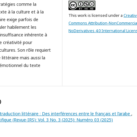
tratégies comme la
xte à la culture et à la
This work is licensed under a
Creativ
aire exige parfois de
Commons Attribution-NonCommercia
ler habilement les
NoDerivatives 4.0 International Licen
'insuffisance inhérente à
e créativité pour
ultures. Son rôle requiert
ittéraire mais aussi la
t émotionnel du texte
)
raduction littéraire : Des interférences entre le français et l’arabe
,
ifique (Revue-IRS): Vol. 3 No. 3 (2025): Numéro 03 (2025)