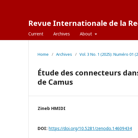
Revue Internationale de la Re
Current
Archives
About
Home
/
Archives
/
Vol. 3 No. 1 (2025): Numéro 01 (
Étude des connecteurs dans
de Camus
Zineb HMIDI
DOI:
https://doi.org/10.5281/zenodo.14609434