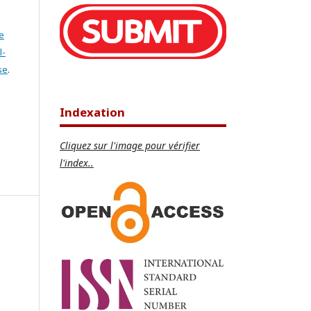
e
l-
se
.
Indexation
Cliquez sur l'image pour vérifier
l'index..