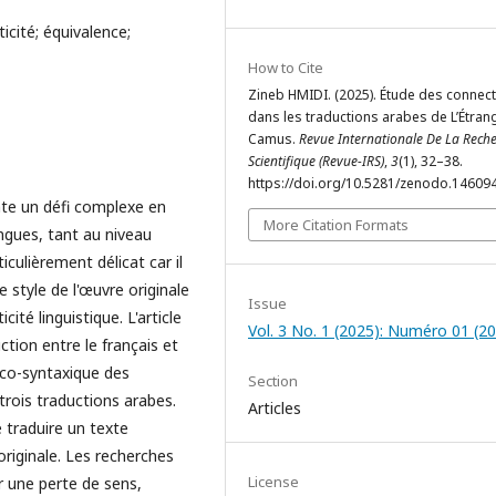
ticité; équivalence;
How to Cite
Zineb HMIDI. (2025). Étude des connec
dans les traductions arabes de L’Étran
Camus.
Revue Internationale De La Rech
Scientifique (Revue-IRS)
,
3
(1), 32–38.
https://doi.org/10.5281/zenodo.14609
ente un défi complexe en
More Citation Formats
ngues, tant au niveau
culièrement délicat car il
 style de l'œuvre originale
Issue
ité linguistique. L'article
Vol. 3 No. 1 (2025): Numéro 01 (2
ction entre le français et
ico-syntaxique des
Section
rois traductions arabes.
Articles
e traduire un texte
originale. Les recherches
License
r une perte de sens,