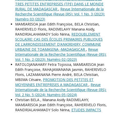
TRES PETITES ENTREPRISES (TPE) DANS LE MONDE
RURAL DE MADAGASCAR
,
Revue Internationale de la
Recherche Scientifique (Revue-IRS): Vol. 1 No. 3 (2023):
Numéro 03 (2023)
MAMIARISOA Jean Edith Françoise, BELA Christian,
RAHERIVELO Floris, RADIMILAHY Manana Asidy,
RANDRIALAHAMADY Solo Nirina,
REDOUBLEMENT
SCOLAIRE: CAS DES ÉCOLES PRIMAIRES PUBLIQUES
DE L'ARRONDISSEMENT D'ANKIRIHIRY, COMMUNE
URBAINE DE TOAMASINA -MADAGASCAR
,
Revue
Internationale de la Recherche Scientifique (Revue-IRS):
Vol. 1 No. 2 (2023): Numéro 02 (2023)
RATOLOJANAHARY Fetra Tojosoa, MAMIARISOA Jean
Edith Françoise, RAHAJAMANANA Jasmin, RAHERIVELO
Floris, LAZAMANANA Pierre André, BELA Christian,
MBIMA Césaire,
PROMOTION DES PETITES ET
MOYENNES ENTREPRISES A MADAGASCAR
,
Revue
Internationale de la Recherche Scientifique (Revue-IRS):
Vol. 2 No. 5 (2024): Numéro 05 (2024)
Christian BELA , Manana Asidy RADIMILAHY,
MAMIARISOA Jean Edith Françoise, RAHERIVELO Floris,
RANDRIALAHAMADY Solo Nirina,
ETUDES IMPACTS