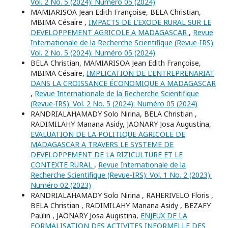
Vol. 2 No. 5 (2024): Numéro 05 (2024)
MAMIARISOA Jean Edith Françoise, BELA Christian,
MBIMA Césaire ,
IMPACTS DE L’EXODE RURAL SUR LE
DEVELOPPEMENT AGRICOLE A MADAGASCAR
,
Revue
Internationale de la Recherche Scientifique (Revue-IRS):
Vol. 2 No. 5 (2024): Numéro 05 (2024)
BELA Christian, MAMIARISOA Jean Edith Françoise,
MBIMA Césaire,
IMPLICATION DE L’ENTREPRENARIAT
DANS LA CROISSANCE ÉCONOMIQUE A MADAGASCAR
,
Revue Internationale de la Recherche Scientifique
(Revue-IRS): Vol. 2 No. 5 (2024): Numéro 05 (2024)
RANDRIALAHAMADY Solo Nirina, BELA Christian ,
RADIMILAHY Manana Asidy, JAONARY Josa Augustina,
EVALUATION DE LA POLITIQUE AGRICOLE DE
MADAGASCAR A TRAVERS LE SYSTEME DE
DEVELOPPEMENT DE LA RIZICULTURE ET LE
CONTEXTE RURAL
,
Revue Internationale de la
Recherche Scientifique (Revue-IRS): Vol. 1 No. 2 (2023):
Numéro 02 (2023)
RANDRIALAHAMADY Solo Nirina , RAHERIVELO Floris ,
BELA Christian , RADIMILAHY Manana Asidy , BEZAFY
Paulin , JAONARY Josa Augistina,
ENJEUX DE LA
FORMALISATION DES ACTIVITES INFORMELLE DES