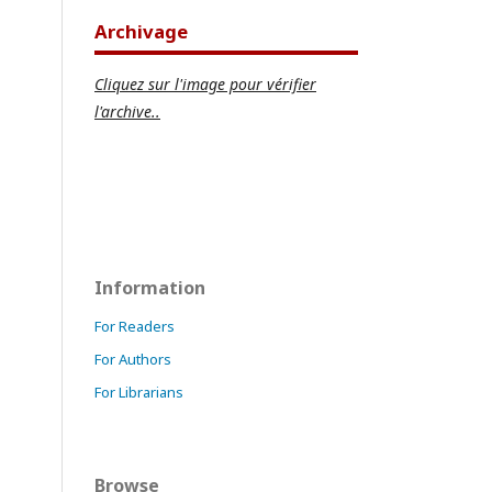
Archivage
Cliquez sur l'image pour vérifier
l'archive..
Information
For Readers
For Authors
For Librarians
Browse