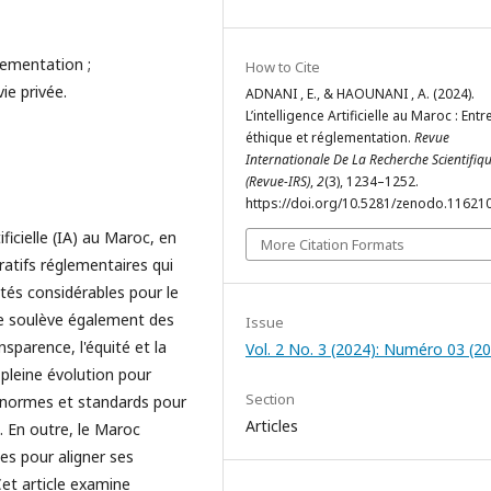
églementation ;
How to Cite
ie privée.
ADNANI , E., & HAOUNANI , A. (2024).
L’intelligence Artificielle au Maroc : Entr
éthique et réglementation.
Revue
Internationale De La Recherche Scientifiq
(Revue-IRS)
,
2
(3), 1234–1252.
https://doi.org/10.5281/zenodo.11621
ificielle (IA) au Maroc, en
More Citation Formats
ratifs réglementaires qui
tés considérables pour le
e soulève également des
Issue
nsparence, l'équité et la
Vol. 2 No. 3 (2024): Numéro 03 (2
 pleine évolution pour
Section
s normes et standards pour
Articles
A. En outre, le Maroc
es pour aligner ses
et article examine