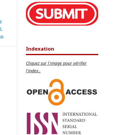
e
l-
se
.
Indexation
Cliquez sur l'image pour vérifier
l'index..