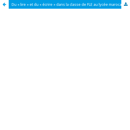
Du « lire » et du « écrire » dans la classe de FLE au lycée marocain : cas du pastiche scriptural inventif à partir du conte voltairien, Candide ou l’optimisme