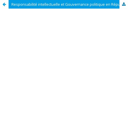
Responsabilité intellectuelle et Gouvernance politique en République démocratique du Congo: une analyse critique du rôle des intellectuels dans le débat sur la révision constitutionnelle