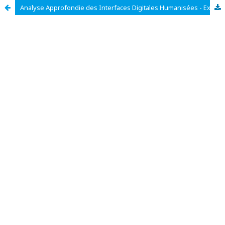
Analyse Approfondie des Interfaces Digitales Humanisées - Exploration et Perspectives