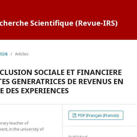
cherche Scientifique (Revue-IRS)
2024)
/
Articles
NCLUSION SOCIALE ET FINANCIERE
TES GENERATRICES DE REVENUS EN
E DES EXPERIENCES
PDF (Français (France))
orary teacher of
, in the university of