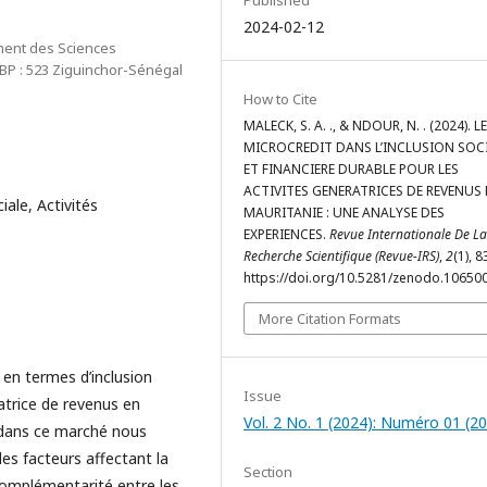
Published
2024-02-12
ment des Sciences
BP : 523 Ziguinchor-Sénégal
How to Cite
MALECK, S. A. ., & NDOUR, N. . (2024). LE
MICROCREDIT DANS L’INCLUSION SOC
ET FINANCIERE DURABLE POUR LES
ACTIVITES GENERATRICES DE REVENUS 
iale, Activités
MAURITANIE : UNE ANALYSE DES
EXPERIENCES.
Revue Internationale De La
Recherche Scientifique (Revue-IRS)
,
2
(1), 
https://doi.org/10.5281/zenodo.10650
More Citation Formats
 en termes d’inclusion
Issue
ratrice de revenus en
Vol. 2 No. 1 (2024): Numéro 01 (2
 dans ce marché nous
 les facteurs affectant la
Section
a complémentarité entre les