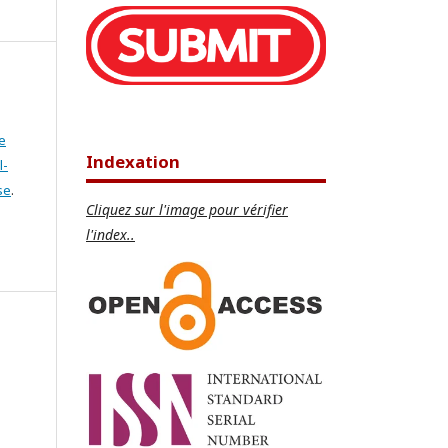
e
Indexation
l-
se
.
Cliquez sur l'image pour vérifier
l'index..