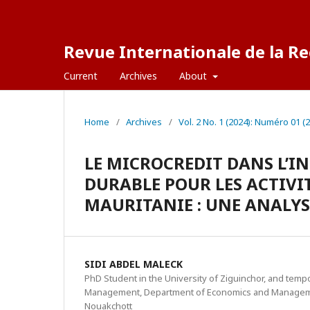
Revue Internationale de la Re
Current
Archives
About
Home
/
Archives
/
Vol. 2 No. 1 (2024): Numéro 01 (
LE MICROCREDIT DANS L’I
DURABLE POUR LES ACTIVI
MAURITANIE : UNE ANALYS
SIDI ABDEL MALECK
PhD Student in the University of Ziguinchor, and temp
Management, Department of Economics and Management
Nouakchott